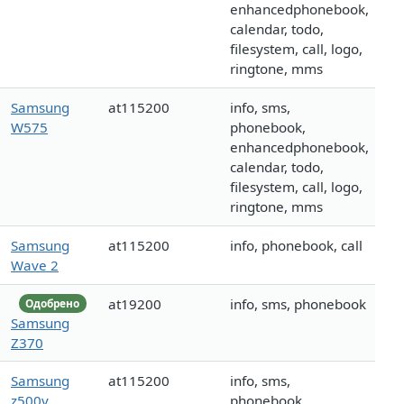
enhancedphonebook,
calendar, todo,
filesystem, call, logo,
ringtone, mms
Samsung
at115200
info, sms,
W575
phonebook,
enhancedphonebook,
calendar, todo,
filesystem, call, logo,
ringtone, mms
Samsung
at115200
info, phonebook, call
Wave 2
at19200
info, sms, phonebook
Одобрено
Samsung
Z370
Samsung
at115200
info, sms,
z500v
phonebook,