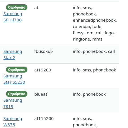
at
info, sms,
Одобрено
Samsung
phonebook,
SPH-i700
enhancedphonebook,
calendar, todo,
filesystem, call, logo,
ringtone, mms
Samsung
fbusdku5
info, phonebook, call
Star 2
at19200
info, sms, phonebook
Одобрено
Samsung
Star S5230
blueat
info, phonebook
Одобрено
Samsung
T819
Samsung
at115200
info, sms,
W575
phonebook,