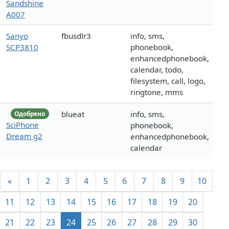
Sandshine
A007
Sanyo
fbusdlr3
info, sms,
SCP3810
phonebook,
enhancedphonebook,
calendar, todo,
filesystem, call, logo,
ringtone, mms
blueat
info, sms,
Одобрено
SciPhone
phonebook,
Dream g2
enhancedphonebook,
calendar
«
1
2
3
4
5
6
7
8
9
10
11
12
13
14
15
16
17
18
19
20
21
22
23
24
25
26
27
28
29
30