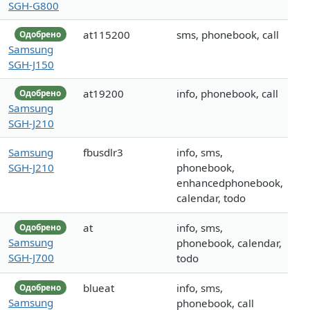
SGH-G800
at115200
sms, phonebook, call
Одобрено
Samsung
SGH-J150
at19200
info, phonebook, call
Одобрено
Samsung
SGH-J210
Samsung
fbusdlr3
info, sms,
SGH-J210
phonebook,
enhancedphonebook,
calendar, todo
at
info, sms,
Одобрено
Samsung
phonebook, calendar,
SGH-J700
todo
blueat
info, sms,
Одобрено
Samsung
phonebook, call