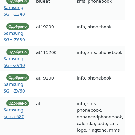
blueat
sms, phonebook
Одобрено
Samsung
SGH-Z240
at19200
info, phonebook
Одобрено
Samsung
SGH-Z630
at115200
info, sms, phonebook
Одобрено
Samsung
SGH-ZV40
at19200
info, phonebook
Одобрено
Samsung
SGH-ZV60
at
info, sms,
Одобрено
Samsung
phonebook,
sph a 680
enhancedphonebook,
calendar, todo, call,
logo, ringtone, mms