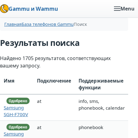
Gammu и Wammu
Menu
Главная
База телефонов Gammu
Поиск
Результаты поиска
Найдено 1705 результатов, соответствующих
вашему запросу.
Имя
Подключение
Поддерживаемые
функции
at
info, sms,
Одобрено
Samsung
phonebook, calendar
SGH-F700V
at
phonebook
Одобрено
Samsung