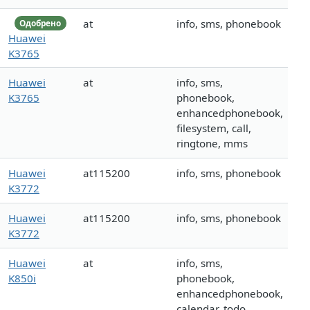
at
info, sms, phonebook
Одобрено
Huawei
K3765
Huawei
at
info, sms,
K3765
phonebook,
enhancedphonebook,
filesystem, call,
ringtone, mms
Huawei
at115200
info, sms, phonebook
K3772
Huawei
at115200
info, sms, phonebook
K3772
Huawei
at
info, sms,
K850i
phonebook,
enhancedphonebook,
calendar, todo,