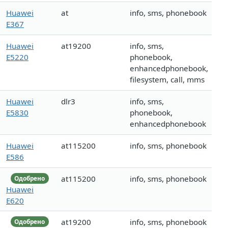
Huawei
at
info, sms, phonebook
E367
Huawei
at19200
info, sms,
E5220
phonebook,
enhancedphonebook,
filesystem, call, mms
Huawei
dlr3
info, sms,
E5830
phonebook,
enhancedphonebook
Huawei
at115200
info, sms, phonebook
E586
at115200
info, sms, phonebook
Одобрено
Huawei
E620
at19200
info, sms, phonebook
Одобрено