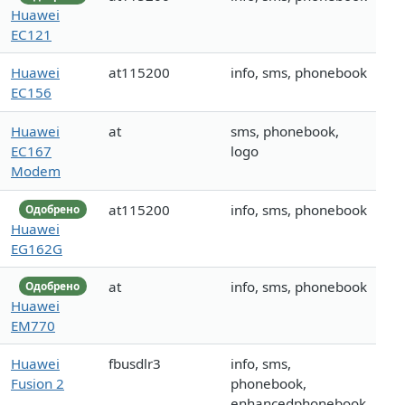
Huawei
EC121
Huawei
at115200
info, sms, phonebook
EC156
Huawei
at
sms, phonebook,
EC167
logo
Modem
at115200
info, sms, phonebook
Одобрено
Huawei
EG162G
at
info, sms, phonebook
Одобрено
Huawei
EM770
Huawei
fbusdlr3
info, sms,
Fusion 2
phonebook,
enhancedphonebook,