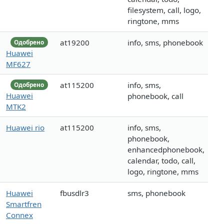
filesystem, call, logo,
ringtone, mms
at19200
info, sms, phonebook
Одобрено
Huawei
MF627
at115200
info, sms,
Одобрено
Huawei
phonebook, call
MTK2
Huawei rio
at115200
info, sms,
phonebook,
enhancedphonebook,
calendar, todo, call,
logo, ringtone, mms
Huawei
fbusdlr3
sms, phonebook
Smartfren
Connex