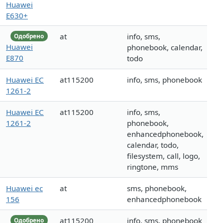
Huawei
E630+
at
info, sms,
Одобрено
Huawei
phonebook, calendar,
E870
todo
Huawei EC
at115200
info, sms, phonebook
1261-2
Huawei EC
at115200
info, sms,
1261-2
phonebook,
enhancedphonebook,
calendar, todo,
filesystem, call, logo,
ringtone, mms
Huawei ec
at
sms, phonebook,
156
enhancedphonebook
at115200
info, sms, phonebook
Одобрено