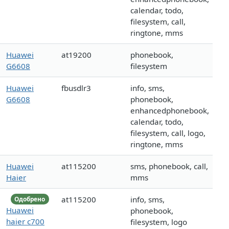
calendar, todo,
filesystem, call,
ringtone, mms
Huawei
at19200
phonebook,
G6608
filesystem
Huawei
fbusdlr3
info, sms,
G6608
phonebook,
enhancedphonebook,
calendar, todo,
filesystem, call, logo,
ringtone, mms
Huawei
at115200
sms, phonebook, call,
Haier
mms
at115200
info, sms,
Одобрено
Huawei
phonebook,
haier c700
filesystem, logo