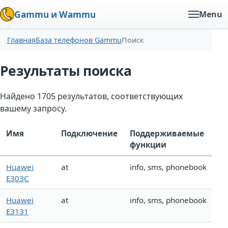
Gammu и Wammu
Menu
Главная
База телефонов Gammu
Поиск
Результаты поиска
Найдено 1705 результатов, соответствующих
вашему запросу.
Имя
Подключение
Поддерживаемые
функции
Huawei
at
info, sms, phonebook
E303C
Huawei
at
info, sms, phonebook
E3131