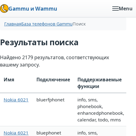
Gammu и Wammu
Menu
Главная
База телефонов Gammu
Поиск
Результаты поиска
Найдено 2179 результатов, соответствующих
вашему запросу.
Имя
Подключение
Поддерживаемые
функции
Nokia 6021
bluerfphonet
info, sms,
phonebook,
enhancedphonebook,
calendar, todo, mms
Nokia 6021
bluephonet
info, sms,