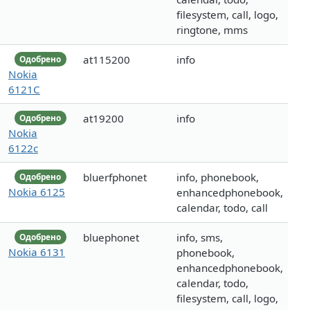
filesystem, call, logo,
ringtone, mms
at115200
info
Одобрено
Nokia
6121C
at19200
info
Одобрено
Nokia
6122c
bluerfphonet
info, phonebook,
Одобрено
Nokia 6125
enhancedphonebook,
calendar, todo, call
bluephonet
info, sms,
Одобрено
Nokia 6131
phonebook,
enhancedphonebook,
calendar, todo,
filesystem, call, logo,