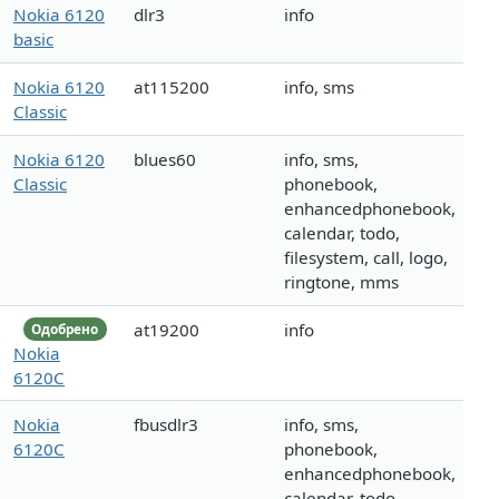
Nokia 6120
dlr3
info
basic
Nokia 6120
at115200
info, sms
Classic
Nokia 6120
blues60
info, sms,
Classic
phonebook,
enhancedphonebook,
calendar, todo,
filesystem, call, logo,
ringtone, mms
at19200
info
Одобрено
Nokia
6120C
Nokia
fbusdlr3
info, sms,
6120C
phonebook,
enhancedphonebook,
calendar, todo,