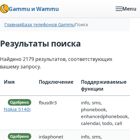
Gammu и Wammu
Menu
Главная
База телефонов Gammu
Поиск
Результаты поиска
Найдено 2179 результатов, соответствующих
вашему запросу.
Имя
Подключение
Поддерживаемые
функции
fbusdlr3
info, sms,
Одобрено
Nokia 5140i
phonebook,
enhancedphonebook,
calendar, todo, call
irdaphonet
info, sms,
Одобрено