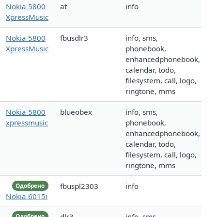
Nokia 5800
at
info
XpressMusic
Nokia 5800
fbusdlr3
info, sms,
XpressMusic
phonebook,
enhancedphonebook,
calendar, todo,
filesystem, call, logo,
ringtone, mms
Nokia 5800
blueobex
info, sms,
xpressmusic
phonebook,
enhancedphonebook,
calendar, todo,
filesystem, call, logo,
ringtone, mms
fbuspl2303
info
Одобрено
Nokia 6015i
dlr3
info, sms,
Одобрено