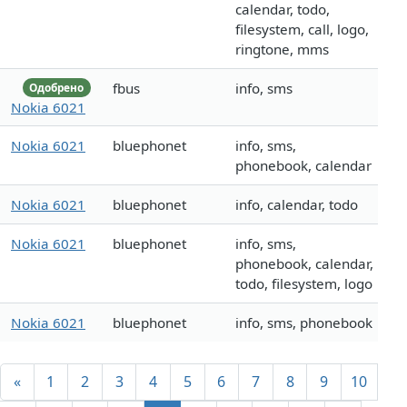
calendar, todo,
filesystem, call, logo,
ringtone, mms
fbus
info, sms
Одобрено
Nokia 6021
Nokia 6021
bluephonet
info, sms,
phonebook, calendar
Nokia 6021
bluephonet
info, calendar, todo
Nokia 6021
bluephonet
info, sms,
phonebook, calendar,
todo, filesystem, logo
Nokia 6021
bluephonet
info, sms, phonebook
«
1
2
3
4
5
6
7
8
9
10