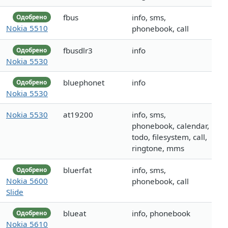
fbus
info, sms,
Одобрено
Nokia 5510
phonebook, call
fbusdlr3
info
Одобрено
Nokia 5530
bluephonet
info
Одобрено
Nokia 5530
Nokia 5530
at19200
info, sms,
phonebook, calendar,
todo, filesystem, call,
ringtone, mms
bluerfat
info, sms,
Одобрено
Nokia 5600
phonebook, call
Slide
blueat
info, phonebook
Одобрено
Nokia 5610