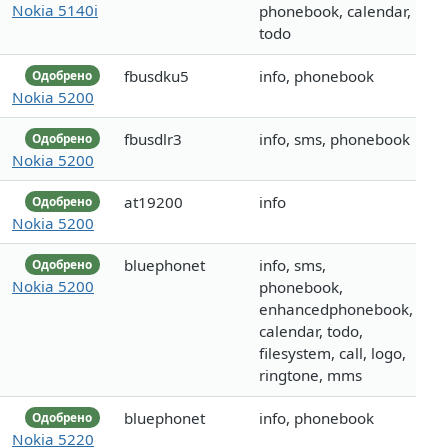
Nokia 5140i
phonebook, calendar,
todo
fbusdku5
info, phonebook
Одобрено
Nokia 5200
fbusdlr3
info, sms, phonebook
Одобрено
Nokia 5200
at19200
info
Одобрено
Nokia 5200
bluephonet
info, sms,
Одобрено
Nokia 5200
phonebook,
enhancedphonebook,
calendar, todo,
filesystem, call, logo,
ringtone, mms
bluephonet
info, phonebook
Одобрено
Nokia 5220