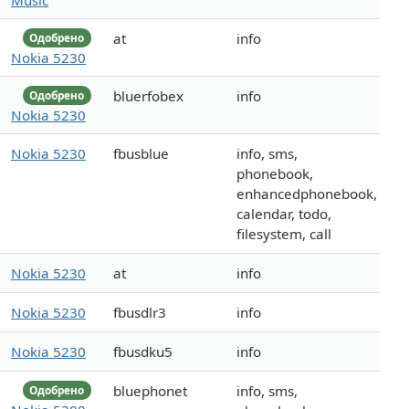
at
info
Одобрено
Nokia 5230
bluerfobex
info
Одобрено
Nokia 5230
Nokia 5230
fbusblue
info, sms,
phonebook,
enhancedphonebook,
calendar, todo,
filesystem, call
Nokia 5230
at
info
Nokia 5230
fbusdlr3
info
Nokia 5230
fbusdku5
info
bluephonet
info, sms,
Одобрено