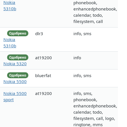
Nokia
phonebook,
5310b
enhancedphonebook,
calendar, todo,
filesystem, call
dlr3
info, sms
Одобрено
Nokia
5310b
at19200
info
Одобрено
Nokia 5320
bluerfat
info, sms
Одобрено
Nokia 5500
Nokia 5500
at19200
info, sms,
sport
phonebook,
enhancedphonebook,
calendar, todo,
filesystem, call, logo,
ringtone, mms