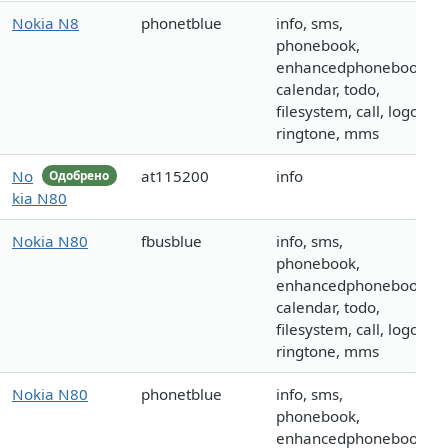
Nokia N8
phonetblue
info, sms,
phonebook,
enhancedphonebook,
calendar, todo,
filesystem, call, logo,
ringtone, mms
No
at115200
info
Одобрено
kia N80
Nokia N80
fbusblue
info, sms,
phonebook,
enhancedphonebook,
calendar, todo,
filesystem, call, logo,
ringtone, mms
Nokia N80
phonetblue
info, sms,
phonebook,
enhancedphonebook,