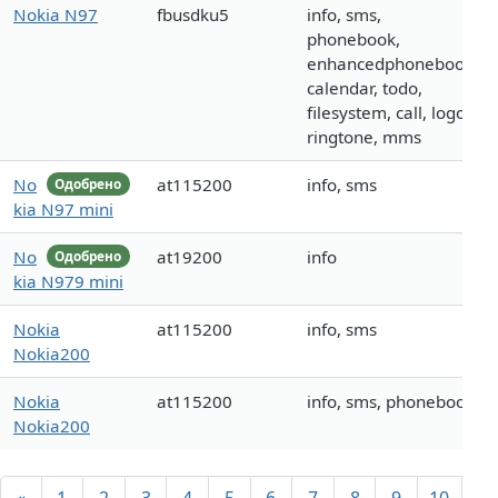
Nokia N97
fbusdku5
info, sms,
phonebook,
enhancedphonebook,
calendar, todo,
filesystem, call, logo,
ringtone, mms
No
at115200
info, sms
Одобрено
kia N97 mini
No
at19200
info
Одобрено
kia N979 mini
Nokia
at115200
info, sms
Nokia200
Nokia
at115200
info, sms, phonebook
Nokia200