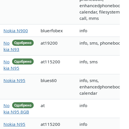
enhancedphonebook,
calendar, filesystem,
call, mms
Nokia N900
bluerfobex
info
No
at19200
info, sms, phonebook
Одобрено
kia N93
No
at115200
info, sms
Одобрено
kia N95
Nokia N95
blues60
info, sms,
enhancedphonebook,
calendar
No
at
info
Одобрено
kia N95 8GB
Nokia N95
at115200
info