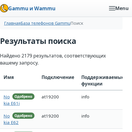
Gammu и Wammu
Menu
Главная
База телефонов Gammu
Поиск
Результаты поиска
Найдено 2179 результатов, соответствующих
вашему запросу.
Имя
Подключение
Поддерживаемые
функции
No
at19200
info
Одобрено
kia E61i
No
at19200
info
Одобрено
kia E62