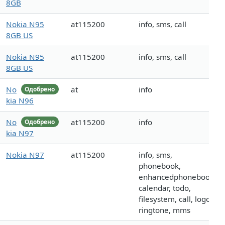
8GB
Nokia N95
at115200
info, sms, call
8GB US
Nokia N95
at115200
info, sms, call
8GB US
No
at
info
Одобрено
kia N96
No
at115200
info
Одобрено
kia N97
Nokia N97
at115200
info, sms,
phonebook,
enhancedphonebook,
calendar, todo,
filesystem, call, logo,
ringtone, mms