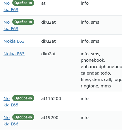
No
at
info
Одобрено
kia E63
No
dku2at
info, sms
Одобрено
kia E63
Nokia E63
dku2at
info, sms
Nokia E63
dku2at
info, sms,
phonebook,
enhancedphonebook,
calendar, todo,
filesystem, call, logo,
ringtone, mms
No
at115200
info
Одобрено
kia E65
No
at19200
info
Одобрено
kia E66