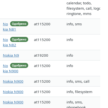
calendar, todo,
filesystem, call, logo,
ringtone, mms
No
at115200
info, sms
Одобрено
kia N81
No
at115200
info
Одобрено
kia N82
Nokia N9
at19200
info
No
at115200
info
Одобрено
kia N900
Nokia N900
at115200
info, sms, call
Nokia N900
at115200
info, filesystem
Nokia N900
at115200
info, sms,
phonebook,