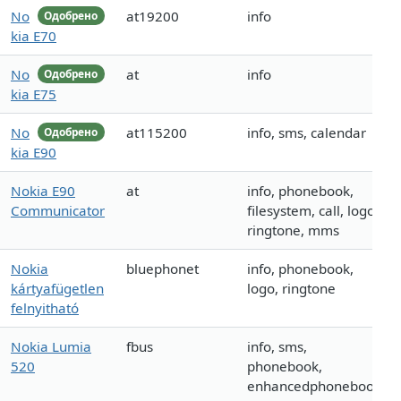
No
at19200
info
Одобрено
kia E70
No
at
info
Одобрено
kia E75
No
at115200
info, sms, calendar
Одобрено
kia E90
Nokia E90
at
info, phonebook,
Communicator
filesystem, call, logo,
ringtone, mms
Nokia
bluephonet
info, phonebook,
kártyafügetlen
logo, ringtone
felnyitható
Nokia Lumia
fbus
info, sms,
520
phonebook,
enhancedphonebook,