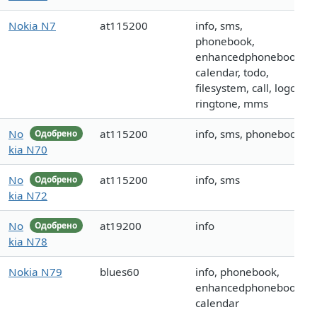
Nokia N7
at115200
info, sms,
phonebook,
enhancedphonebook,
calendar, todo,
filesystem, call, logo,
ringtone, mms
No
at115200
info, sms, phonebook
Одобрено
kia N70
No
at115200
info, sms
Одобрено
kia N72
No
at19200
info
Одобрено
kia N78
Nokia N79
blues60
info, phonebook,
enhancedphonebook,
calendar