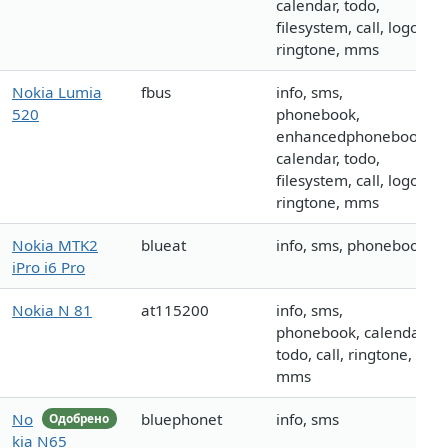
calendar, todo,
filesystem, call, logo,
ringtone, mms
Nokia Lumia
fbus
info, sms,
520
phonebook,
enhancedphonebook,
calendar, todo,
filesystem, call, logo,
ringtone, mms
Nokia MTK2
blueat
info, sms, phonebook
iPro i6 Pro
Nokia N 81
at115200
info, sms,
phonebook, calendar,
todo, call, ringtone,
mms
No
bluephonet
info, sms
Одобрено
kia N65