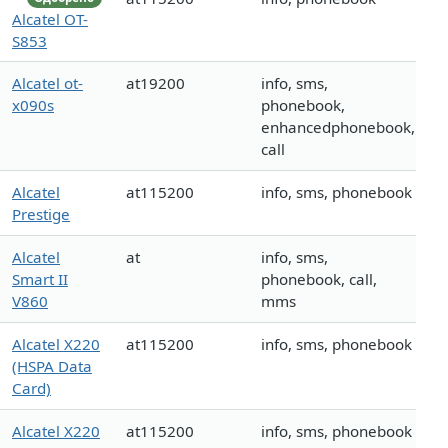
Alcatel OT-
S853
Alcatel ot-
at19200
info, sms,
x090s
phonebook,
enhancedphonebook,
call
Alcatel
at115200
info, sms, phonebook
Prestige
Alcatel
at
info, sms,
Smart II
phonebook, call,
V860
mms
Alcatel X220
at115200
info, sms, phonebook
(HSPA Data
Card)
Alcatel X220
at115200
info, sms, phonebook