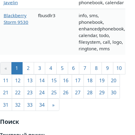
Javelin
phonebook, calendar
Blackberry
fbusdlr3
info, sms,
Storm 9530
phonebook,
enhancedphonebook,
calendar, todo,
filesystem, call, logo,
ringtone, mms
«
1
2
3
4
5
6
7
8
9
10
11
12
13
14
15
16
17
18
19
20
21
22
23
24
25
26
27
28
29
30
31
32
33
34
»
Поиск
Текстовый поиск: