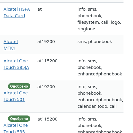
Alcatel HSPA
at
info, sms,
Data Card
phonebook,
filesystem, call, logo,
ringtone
Alcatel
at19200
sms, phonebook
MTK1
Alcatel One
at115200
info, sms,
Touch 385JA
phonebook,
enhancedphonebook
at19200
info, sms,
Одобрено
Alcatel One
phonebook,
Touch 501
enhancedphonebook,
calendar, todo, call
at115200
info, sms,
Одобрено
Alcatel One
phonebook,
Touch 535
enhancedphonebook,