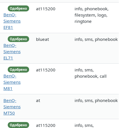
at115200
info, phonebook,
Одобрено
BenQ-
filesystem, logo,
Siemens
ringtone
EF81
blueat
info, sms, phonebook
Одобрено
BenQ-
Siemens
EL71
at115200
info, sms,
Одобрено
BenQ-
phonebook, call
Siemens
M81
BenQ-
at
info, sms, phonebook
Siemens
MT50
at115200
info, sms,
Одобрено