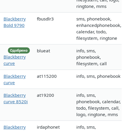
ringtone, mms
Blackberry
fbusdlr3
sms, phonebook,
Bold 9790
enhancedphonebook,
calendar, todo,
filesystem, ringtone
blueat
info, sms,
Одобрено
Blackberry
phonebook,
curve
filesystem, call
Blackberry
at115200
info, sms, phonebook
curve
Blackberry
at19200
info, sms,
curve 8520i
phonebook, calendar,
todo, filesystem, call,
logo, ringtone, mms
Blackberry
irdaphonet
info, sms,