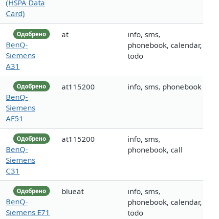
(HSPA Data
Card)
at
info, sms,
Одобрено
BenQ-
phonebook, calendar,
Siemens
todo
A31
at115200
info, sms, phonebook
Одобрено
BenQ-
Siemens
AF51
at115200
info, sms,
Одобрено
BenQ-
phonebook, call
Siemens
C31
blueat
info, sms,
Одобрено
BenQ-
phonebook, calendar,
Siemens E71
todo