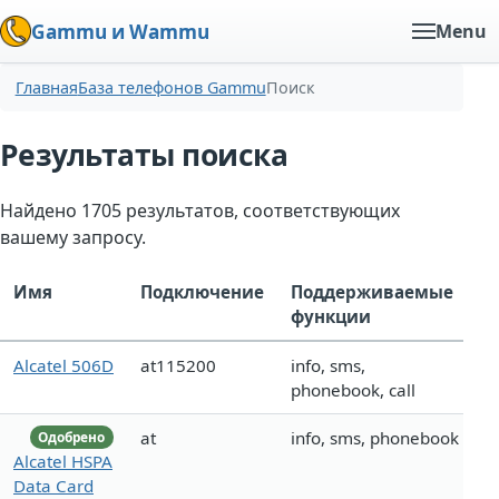
Gammu и Wammu
Menu
Главная
База телефонов Gammu
Поиск
Результаты поиска
Найдено 1705 результатов, соответствующих
вашему запросу.
Имя
Подключение
Поддерживаемые
функции
Alcatel 506D
at115200
info, sms,
phonebook, call
at
info, sms, phonebook
Одобрено
Alcatel HSPA
Data Card