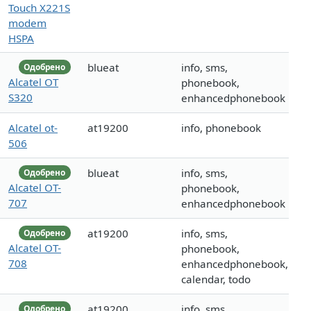
Touch X221S
modem
HSPA
blueat
info, sms,
Одобрено
Alcatel OT
phonebook,
S320
enhancedphonebook
Alcatel ot-
at19200
info, phonebook
506
blueat
info, sms,
Одобрено
Alcatel OT-
phonebook,
707
enhancedphonebook
at19200
info, sms,
Одобрено
Alcatel OT-
phonebook,
708
enhancedphonebook,
calendar, todo
at19200
info, sms,
Одобрено