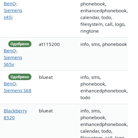
BenQ-
phonebook,
Siemens
enhancedphonebook,
s45i
calendar, todo,
filesystem, call, logo,
ringtone
at115200
info, sms, phonebook
Одобрено
BenQ-
Siemens
S65v
blueat
info, sms,
Одобрено
BenQ-
phonebook,
Siemens S68
enhancedphonebook,
todo
Blackberry
blueat
info, sms,
8520
phonebook,
enhancedphonebook,
calendar, todo,
filesystem, call, logo,