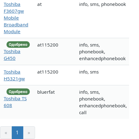
Toshiba
at
info, sms, phonebook
F3607gw
Mobile
Broadband
Module
at115200
info, sms,
Одобрено
Toshiba
phonebook,
G450
enhancedphonebook
Toshiba
at115200
info, sms
H5321gw
bluerfat
info, sms,
Одобрено
Toshiba TS
phonebook,
608
enhancedphonebook,
call
«
1
»