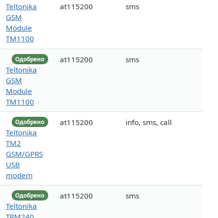
Teltonika
at115200
sms
GSM
Module
TM1100
at115200
sms
Одобрено
Teltonika
GSM
Module
TM1100
at115200
info, sms, call
Одобрено
Teltonika
TM2
GSM/GPRS
USB
modem
at115200
sms
Одобрено
Teltonika
TRM240