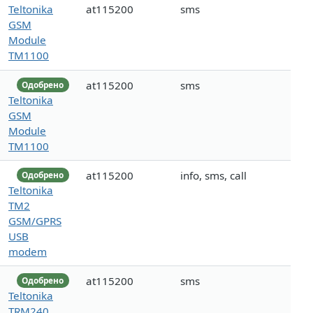
Teltonika
at115200
sms
GSM
Module
TM1100
at115200
sms
Одобрено
Teltonika
GSM
Module
TM1100
at115200
info, sms, call
Одобрено
Teltonika
TM2
GSM/GPRS
USB
modem
at115200
sms
Одобрено
Teltonika
TRM240