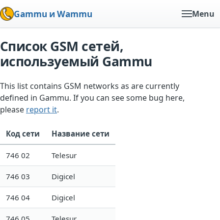
Gammu и Wammu
Menu
Список GSM сетей,
используемый Gammu
This list contains GSM networks as are currently
defined in Gammu. If you can see some bug here,
please
report it
.
Код сети
Название сети
746 02
Telesur
746 03
Digicel
746 04
Digicel
746 05
Telesur