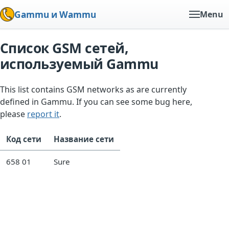
Gammu и Wammu
Menu
Список GSM сетей,
используемый Gammu
This list contains GSM networks as are currently
defined in Gammu. If you can see some bug here,
please
report it
.
Код сети
Название сети
658 01
Sure