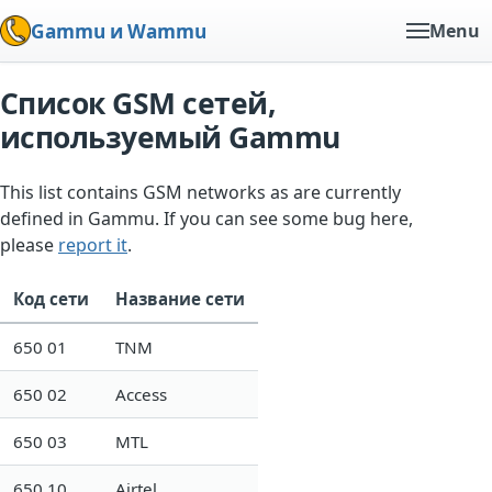
Gammu и Wammu
Menu
Список GSM сетей,
используемый Gammu
This list contains GSM networks as are currently
defined in Gammu. If you can see some bug here,
please
report it
.
Код сети
Название сети
650 01
TNM
650 02
Access
650 03
MTL
650 10
Airtel