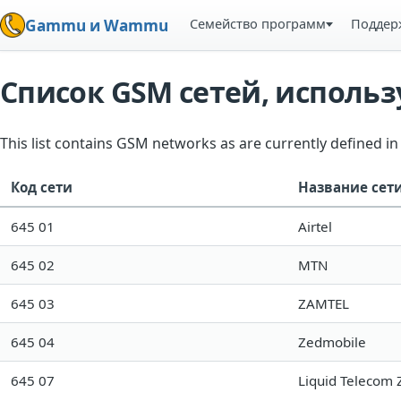
Семейство программ
Поддер
Gammu и Wammu
Список GSM сетей, испол
This list contains GSM networks as are currently defined 
Код сети
Название сет
645 01
Airtel
645 02
MTN
645 03
ZAMTEL
645 04
Zedmobile
645 07
Liquid Telecom 