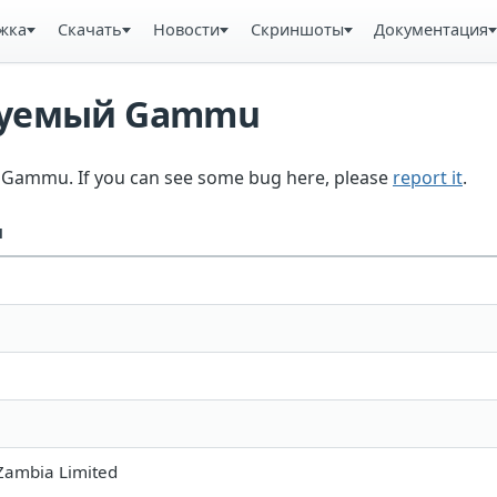
жка
Скачать
Новости
Скриншоты
Документация
ьзуемый Gammu
in Gammu. If you can see some bug here, please
report it
.
и
Zambia Limited