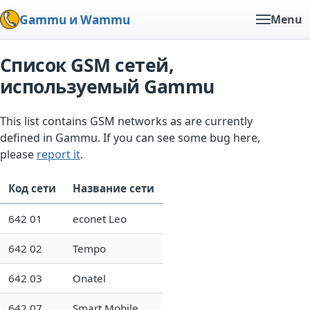
Gammu и Wammu
Menu
Список GSM сетей,
используемый Gammu
This list contains GSM networks as are currently
defined in Gammu. If you can see some bug here,
please
report it
.
Код сети
Название сети
642 01
econet Leo
642 02
Tempo
642 03
Onatel
642 07
Smart Mobile