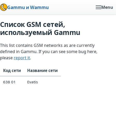
Gammu и Wammu
Menu
Список GSM сетей,
используемый Gammu
This list contains GSM networks as are currently
defined in Gammu. If you can see some bug here,
please
report it
.
Код сети
Название сети
638 01
Evatis