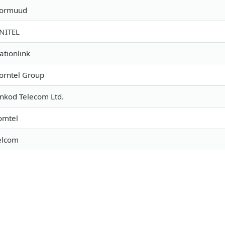
ormuud
NITEL
ationlink
orntel Group
nkod Telecom Ltd.
omtel
elcom