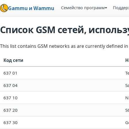
Семейство программ
Поддер
Gammu и Wammu
Список GSM сетей, испол
This list contains GSM networks as are currently defined 
Код сети
Н
637 01
T
637 04
S
637 10
N
637 20
S
637 30
G