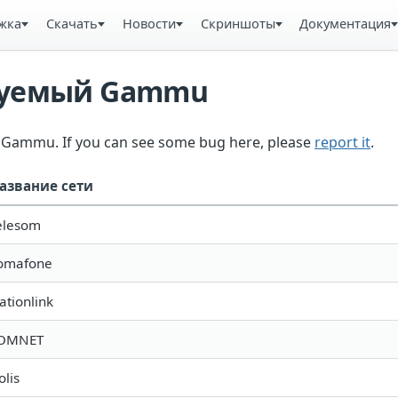
жка
Скачать
Новости
Скриншоты
Документация
ьзуемый Gammu
in Gammu. If you can see some bug here, please
report it
.
азвание сети
elesom
omafone
ationlink
OMNET
olis