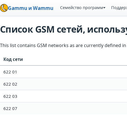
Семейство программ
Поддер
Gammu и Wammu
Список GSM сетей, испол
This list contains GSM networks as are currently defined 
Код сети
622 01
622 02
622 03
622 07