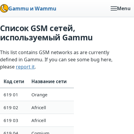
Gammu и Wammu
Menu
Список GSM сетей,
используемый Gammu
This list contains GSM networks as are currently
defined in Gammu. If you can see some bug here,
please
report it
.
Код сети
Название сети
619 01
Orange
619 02
Africell
619 03
Africell
619 04
Comium