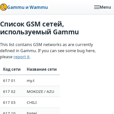
Gammu и Wammu
Menu
Список GSM сетей,
используемый Gammu
This list contains GSM networks as are currently
defined in Gammu. If you can see some bug here,
please
report it
.
Код сети
Название сети
617 01
my.t
617 02
MOKOZE / AZU
617 03
CHILI
617 10
Emtel