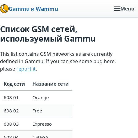
Gammu и Wammu
Menu
Список GSM сетей,
используемый Gammu
This list contains GSM networks as are currently
defined in Gammu. If you can see some bug here,
please
report it
.
Код сети
Название сети
608 01
Orange
608 02
Free
608 03
Expresso
608 04
CSU-SA