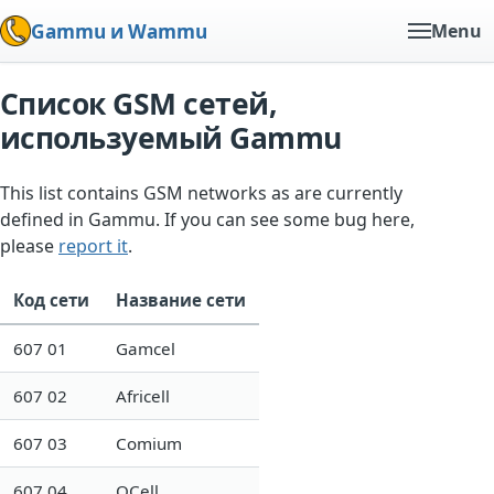
Gammu и Wammu
Menu
Список GSM сетей,
используемый Gammu
This list contains GSM networks as are currently
defined in Gammu. If you can see some bug here,
please
report it
.
Код сети
Название сети
607 01
Gamcel
607 02
Africell
607 03
Comium
607 04
QCell