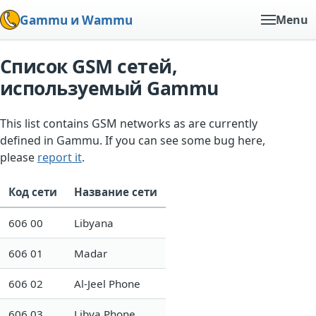
Gammu и Wammu
Menu
Список GSM сетей,
используемый Gammu
This list contains GSM networks as are currently
defined in Gammu. If you can see some bug here,
please
report it
.
Код сети
Название сети
606 00
Libyana
606 01
Madar
606 02
Al-Jeel Phone
606 03
Libya Phone