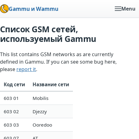
Gammu и Wammu
Menu
Список GSM сетей,
используемый Gammu
This list contains GSM networks as are currently
defined in Gammu. If you can see some bug here,
please
report it
.
Код сети
Название сети
603 01
Mobilis
603 02
Djezzy
603 03
Ooredoo
603 07
AT