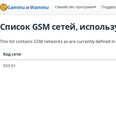
Семейство программ
Поддер
Gammu и Wammu
Список GSM сетей, испол
This list contains GSM networks as are currently defined 
Код сети
553 01