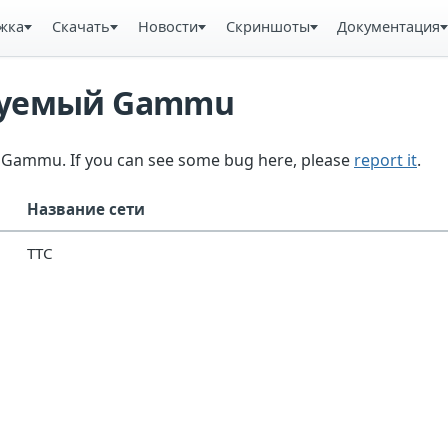
жка
Скачать
Новости
Скриншоты
Документация
ьзуемый Gammu
in Gammu. If you can see some bug here, please
report it
.
Название сети
TTC