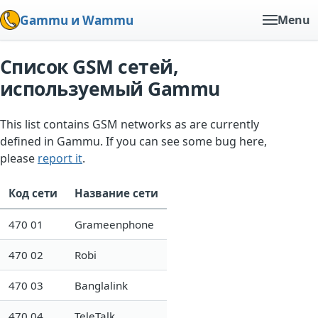
Gammu и Wammu
Menu
Список GSM сетей,
используемый Gammu
This list contains GSM networks as are currently
defined in Gammu. If you can see some bug here,
please
report it
.
Код сети
Название сети
470 01
Grameenphone
470 02
Robi
470 03
Banglalink
470 04
TeleTalk