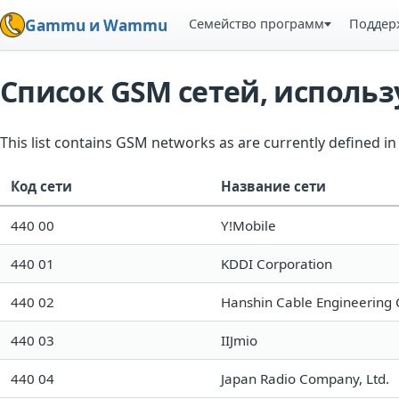
Семейство программ
Поддер
Gammu и Wammu
Список GSM сетей, испол
This list contains GSM networks as are currently defined 
Код сети
Название сети
440 00
Y!Mobile
440 01
KDDI Corporation
440 02
Hanshin Cable Engineering C
440 03
IIJmio
440 04
Japan Radio Company, Ltd.