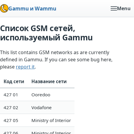
Gammu и Wammu
Menu
Список GSM сетей,
используемый Gammu
This list contains GSM networks as are currently
defined in Gammu. If you can see some bug here,
please
report it
.
Код сети
Название сети
427 01
Ooredoo
427 02
Vodafone
427 05
Ministry of Interior
427 06
Ministry of Interior