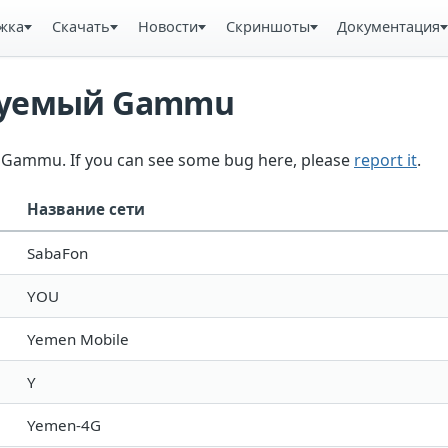
жка
Скачать
Новости
Скриншоты
Документация
ьзуемый Gammu
in Gammu. If you can see some bug here, please
report it
.
Название сети
SabaFon
YOU
Yemen Mobile
Y
Yemen-4G