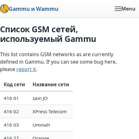
Gammu и Wammu
Menu
Список GSM сетей,
используемый Gammu
This list contains GSM networks as are currently
defined in Gammu. If you can see some bug here,
please
report it
.
Код сети
Название сети
416 01
zain JO
416 02
XPress Telecom
416 03
Umniah
416 77
Orange