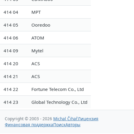
414 04
MPT
414 05
Ooredoo
414 06
ATOM
414 09
Mytel
414 20
ACS
414 21
ACS
414 22
Fortune Telecom Co., Ltd
414 23
Global Technology Co., Ltd
Copyright © 2003 - 2026
Michal Čihař
Лицензия
Финансовая поддержка
Поиск
Авторы