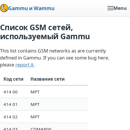
Gammu и Wammu
Menu
Список GSM сетей,
используемый Gammu
This list contains GSM networks as are currently
defined in Gammu. If you can see some bug here,
please
report it
.
Код сети
Название сети
414 00
MPT
414 01
MPT
414 02
MPT
414 03
CDMA800