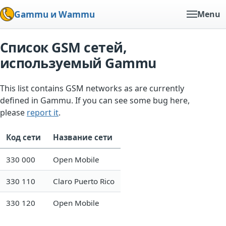
Gammu и Wammu
Menu
Список GSM сетей,
используемый Gammu
This list contains GSM networks as are currently
defined in Gammu. If you can see some bug here,
please
report it
.
Код сети
Название сети
330 000
Open Mobile
330 110
Claro Puerto Rico
330 120
Open Mobile