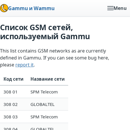
Gammu и Wammu
Menu
Список GSM сетей,
используемый Gammu
This list contains GSM networks as are currently
defined in Gammu. If you can see some bug here,
please
report it
.
Код сети
Название сети
308 01
SPM Telecom
308 02
GLOBALTEL
308 03
SPM Telecom
308 04
GLOBALTEL