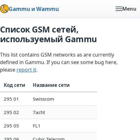
Gammu и Wammu
Menu
Список GSM сетей,
используемый Gammu
This list contains GSM networks as are currently
defined in Gammu. If you can see some bug here,
please
report it
.
Код сети
Название сети
295 01
Swisscom
295 02
7acht
295 05
FL1
295 06
Cubic Telecom