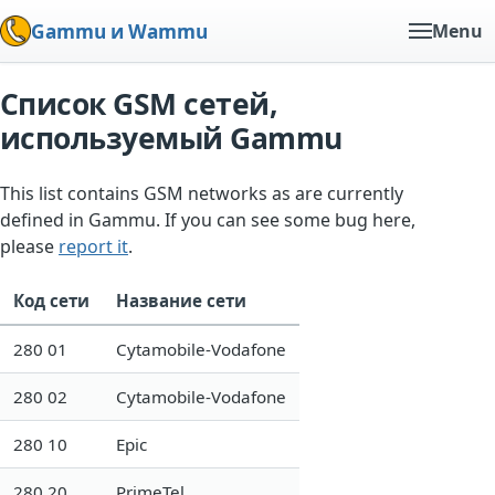
Gammu и Wammu
Menu
Список GSM сетей,
используемый Gammu
This list contains GSM networks as are currently
defined in Gammu. If you can see some bug here,
please
report it
.
Код сети
Название сети
280 01
Cytamobile-Vodafone
280 02
Cytamobile-Vodafone
280 10
Epic
280 20
PrimeTel