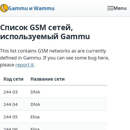
Gammu и Wammu
Menu
Список GSM сетей,
используемый Gammu
This list contains GSM networks as are currently
defined in Gammu. If you can see some bug here,
please
report it
.
Код сети
Название сети
244 03
DNA
244 04
DNA
244 05
Elisa
244 06
Elisa