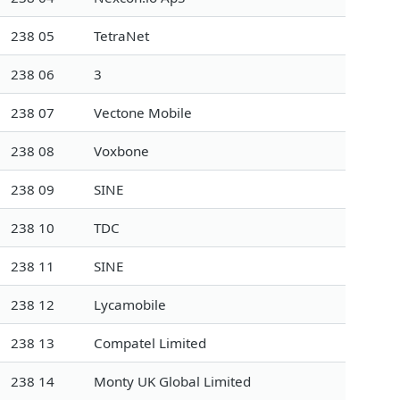
238 05
TetraNet
238 06
3
238 07
Vectone Mobile
238 08
Voxbone
238 09
SINE
238 10
TDC
238 11
SINE
238 12
Lycamobile
238 13
Compatel Limited
238 14
Monty UK Global Limited