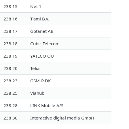
238 15
Net 1
238 16
Tismi B.V.
238 17
Gotanet AB
238 18
Cubic Telecom
238 19
YATECO OU
238 20
Telia
238 23
GSM-R DK
238 25
Viahub
238 28
LINK Mobile A/S
238 30
Interactive digital media GmbH