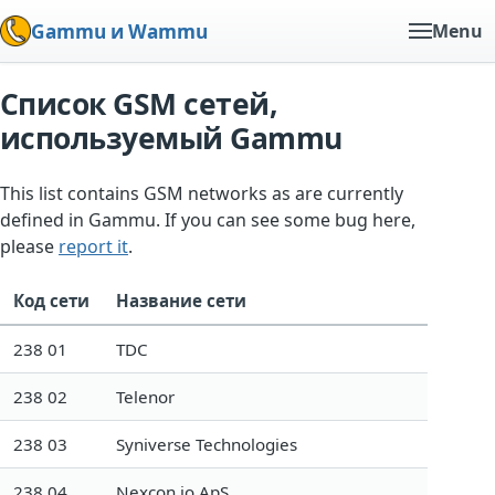
Gammu и Wammu
Menu
Список GSM сетей,
используемый Gammu
This list contains GSM networks as are currently
defined in Gammu. If you can see some bug here,
please
report it
.
Код сети
Название сети
238 01
TDC
238 02
Telenor
238 03
Syniverse Technologies
238 04
Nexcon.io ApS