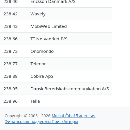
238 40
Ericsson Danmark A/S
238 42
Wavely
238 43
MobiWeb Limited
238 66
TT-Netvaerket P/S
238 73
Onomondo
238 77
Telenor
238 88
Cobira ApS
238 95
Dansk Beredskabskommunikation A/S
238 96
Telia
Copyright © 2003 - 2026
Michal Čihař
Лицензия
Финансовая поддержка
Поиск
Авторы