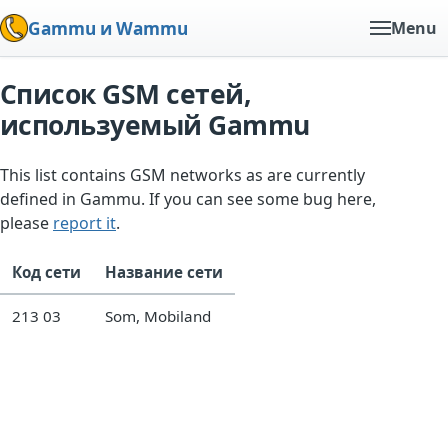
Gammu и Wammu
Menu
Список GSM сетей,
используемый Gammu
This list contains GSM networks as are currently
defined in Gammu. If you can see some bug here,
please
report it
.
Код сети
Название сети
213 03
Som, Mobiland