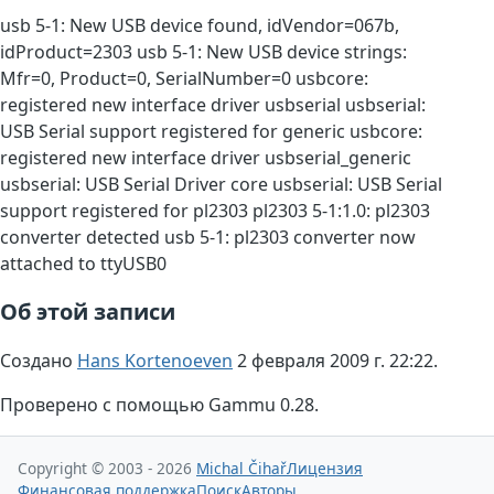
usb 5-1: New USB device found, idVendor=067b,
idProduct=2303 usb 5-1: New USB device strings:
Mfr=0, Product=0, SerialNumber=0 usbcore:
registered new interface driver usbserial usbserial:
USB Serial support registered for generic usbcore:
registered new interface driver usbserial_generic
usbserial: USB Serial Driver core usbserial: USB Serial
support registered for pl2303 pl2303 5-1:1.0: pl2303
converter detected usb 5-1: pl2303 converter now
attached to ttyUSB0
Об этой записи
Создано
Hans Kortenoeven
2 февраля 2009 г. 22:22.
Проверено с помощью Gammu 0.28.
Copyright © 2003 - 2026
Michal Čihař
Лицензия
Финансовая поддержка
Поиск
Авторы