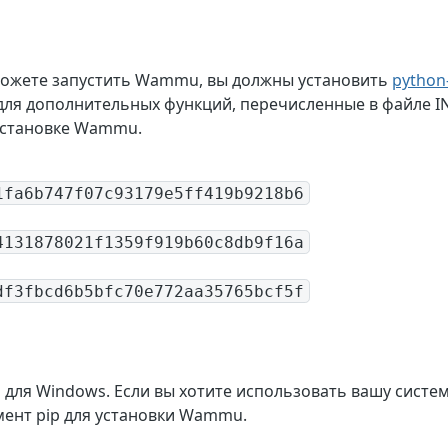
можете запустить Wammu, вы должны установить
pytho
ля дополнительных функций, перечисленные в файле INS
установке Wammu.
1fa6b747f07c93179e5ff419b9218b6
4131878021f1359f919b60c8db9f16a
df3fbcd6b5bfc70e772aa35765bcf5f
ля Windows. Если вы хотите использовать вашу систем
мент pip для установки Wammu.