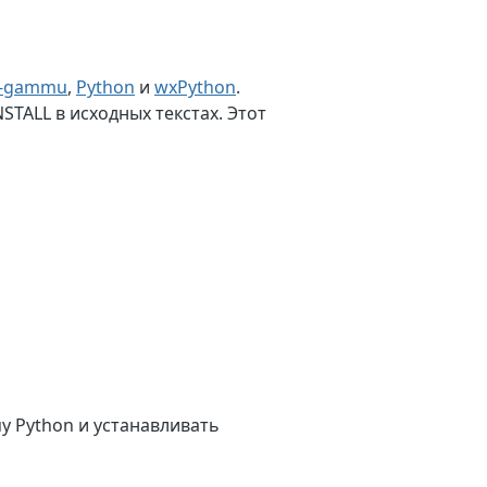
n-gammu
,
Python
и
wxPython
.
TALL в исходных текстах. Этот
у Python и устанавливать