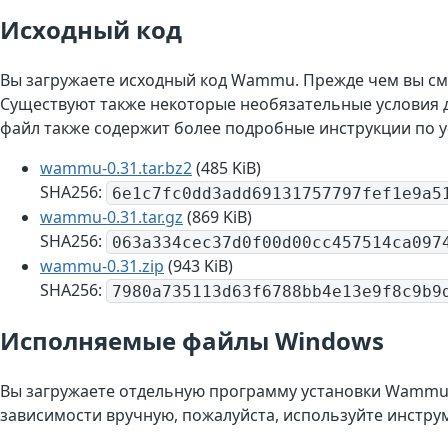
Исходный код
Вы загружаете исходный код Wammu. Прежде чем вы с
Существуют также некоторые необязательные условия д
файл также содержит более подробные инструкции по 
wammu-0.31.tar.bz2
(485 KiB)
SHA256:
6e1c7fc0dd3add69131757797fef1e9a5
wammu-0.31.tar.gz
(869 KiB)
SHA256:
063a334cec37d0f00d00cc457514ca097
wammu-0.31.zip
(943 KiB)
SHA256:
7980a735113d63f6788bb4e13e9f8c9b9
Исполняемые файлы Windows
Вы загружаете отдельную программу установки Wammu д
зависимости вручную, пожалуйста, используйте инстру