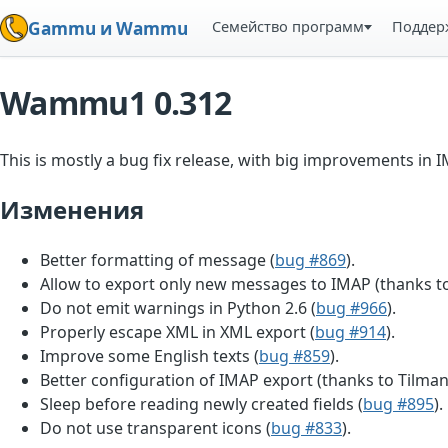
Семейство программ
Поддер
Gammu и Wammu
Wammu1 0.312
This is mostly a bug fix release, with big improvements in 
Изменения
Better formatting of message (
bug #869
).
Allow to export only new messages to IMAP (thanks to
Do not emit warnings in Python 2.6 (
bug #966
).
Properly escape XML in XML export (
bug #914
).
Improve some English texts (
bug #859
).
Better configuration of IMAP export (thanks to Tilman
Sleep before reading newly created fields (
bug #895
).
Do not use transparent icons (
bug #833
).